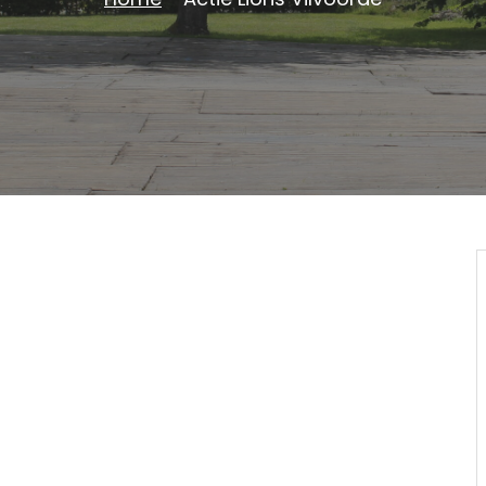
Home
-
Actie Lions Vilvoorde