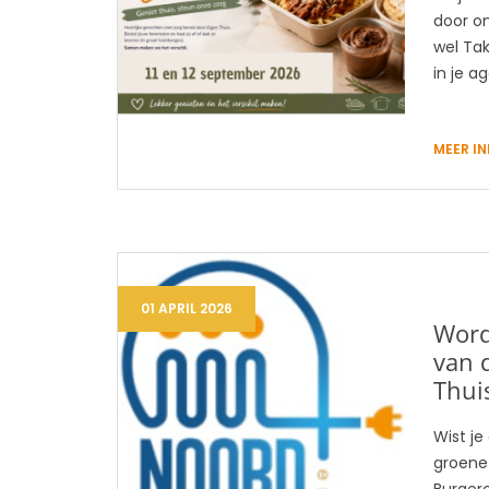
door on
wel Tak
in je a
MEER I
01 APRIL 2026
Word
van d
Thui
Wist je
groene