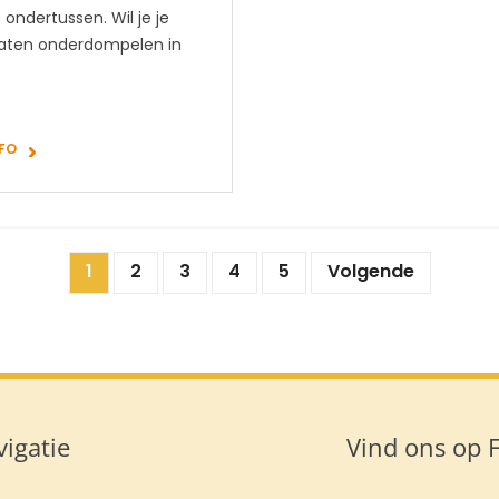
ondertussen. Wil je je
laten onderdompelen in
NFO
1
2
3
4
5
Volgende
igatie
Vind ons op 