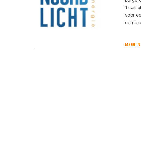
Burgerc
Thuis s
voor e
de nie
MEER I