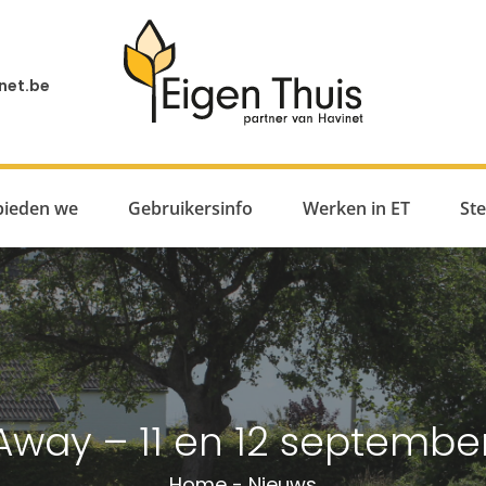
net.be
bieden we
Gebruikersinfo
Werken in ET
St
Away – 11 en 12 septembe