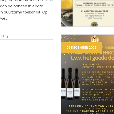
oöperatie Noordlicht en Eigen
laan de handen in elkaar
en duurzame toekomst. Op
uwe…
NFO
02 DECEMBER 2025