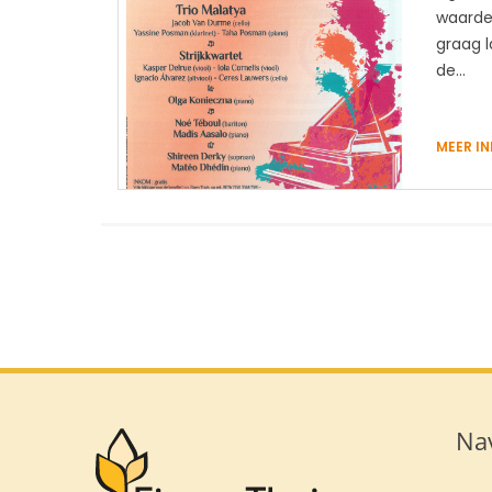
waarde 
graag 
de…
MEER I
Nav