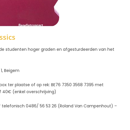
ssics
t de studenten hoger graden en afgesturdeerden van het
 1, Beigem
e box ter plaatse of op rek: BE76 7350 3568 7395 met
f 40€ (enkel overschrijving)
 telefonisch 0486/ 56 53 26 (Roland Van Campenhout) –