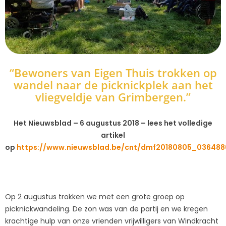
“Bewoners van Eigen Thuis trokken op
wandel naar de picknickplek aan het
vliegveldje van Grimbergen.”
Het Nieuwsblad – 6 augustus 2018 – lees het volledige
artikel
op
https://www.nieuwsblad.be/cnt/dmf20180805_036488
Op 2 augustus trokken we met een grote groep op
picknickwandeling. De zon was van de partij en we kregen
krachtige hulp van onze vrienden vrijwilligers van Windkracht